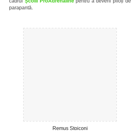
cadrul
Școlii ProAdrenaline
pentru a deveni piloți de
parapantă.
Remus Stoiconi