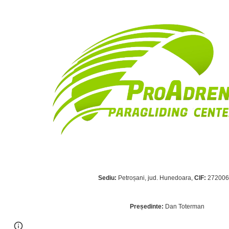
Sediu:
 Petroșani, jud. Hunedoara
, 
CIF:
 27200
Președinte:
 Dan Toterman
Page
Google Sites
Report abuse