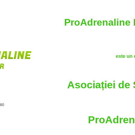
ProAdrenaline 
este un 
Asociației de 
680
ProAdren