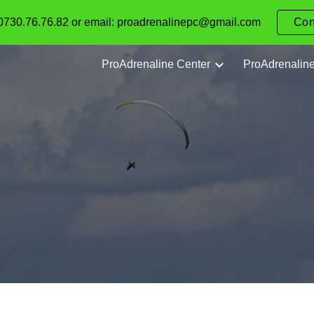
0730.76.76.82 or email: proadrenalinepc@gmail.com
Con
ip to main content
Skip to navigat
ProAdrenaline Center
ProAdrenalin