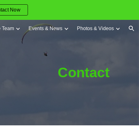
tact Now
ion
e Team
Events & News
Photos & Videos
Contact