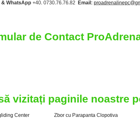
 & WhatsApp
 +40. 0730.76.76.82
Email:
proadrenalinepc@gm
mular de Contact ProAdrena
să vizitați paginile noastre p
liding Center
Zbor cu Parapanta Clopotiva