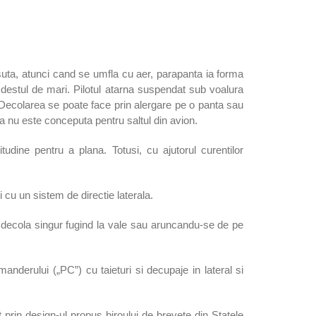
suta, atunci cand se umfla cu aer, parapanta ia forma
 destul de mari. Pilotul atarna suspendat sub voalura
. Decolarea se poate face prin alergare pe o panta sau
ta nu este conceputa pentru saltul din avion.
tudine pentru a plana. Totusi, cu ajutorul curentilor
 cu un sistem de directie laterala.
ea decola singur fugind la vale sau aruncandu-se de pe
erului („PC”) cu taieturi si decupaje in lateral si
prin design-ul propus biroului de brevete din Statele