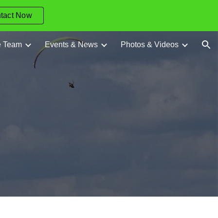
tact Now
ion
e Team
Events & News
Photos & Videos