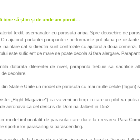
 fi bine să știm și de unde am pornit…
terial textil, asemanator cu parasuta aripa. Spre deosebire de para
. Cu ajutorul portantei parapantele performante pot plana pe distante
de inaintare cat si directia sunt controlate cu ajutorul a doua comenzi
tului este suficient de mare se poate decola si fara alergare. Parapan
a datorata diferentei de nivel, parapanta trebuie sa sacrifice alti
i de decolare.
din Statele Unite un model de parasuta cu mai multe celule (faguri) si
vistei „Flight Magazine”) ca va veni un timp in care un pilot va put
ar de aeronava ca cel descris de Domina Jalbert in 1952.
un model imbunatatit de parasuta care duce la creearea Para-Command
e sporturilor parasailing si parascending.
parasute, de la Leonardo da Vinci incoace, a facut-o Domina Jalbert 