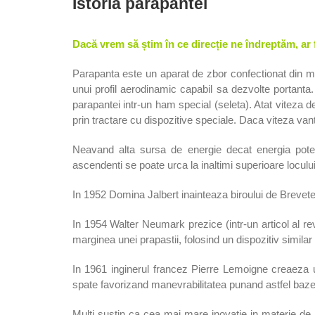
Istoria parapantei
Dacă vrem să știm în ce direcție ne îndreptăm, ar
Parapanta este un aparat de zbor confectionat din ma
unui profil aerodinamic capabil sa dezvolte portanta
parapantei intr-un ham special (seleta). Atat viteza 
prin tractare cu dispozitive speciale. Daca viteza van
Neavand alta sursa de energie decat energia potentil
ascendenti se poate urca la inaltimi superioare loculu
In 1952 Domina Jalbert inainteaza biroului de Brevete 
In 1954 Walter Neumark prezice (intr-un articol al re
marginea unei prapastii, folosind un dispozitiv simil
In 1961 inginerul francez Pierre Lemoigne creaeza 
spate favorizand manevrabilitatea punand astfel bazel
Multi sustin ca cea mai mare inovatie in materie de 